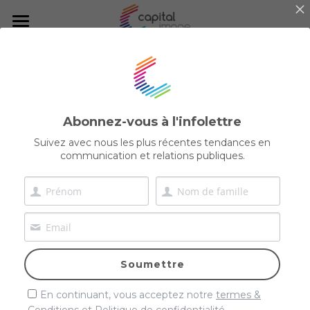
×
CATÉGORIES DE BLOG
Accueil
Toutes les catégories
Services
Prix
Réalisations
Planification et gestion
Abonnez-vous à l'infolettre
Nouvelles
Communication corporative
Suivez avec nous les plus récentes tendances en
Équipe
communication et relations publiques.
Balado
Communication et marketing
Blogue
Relations gouvernementales
Blogue
Balado
Carrières
Rechercher
Soumettre
Réalisations
Français
En continuant, vous acceptez notre
termes &
Français