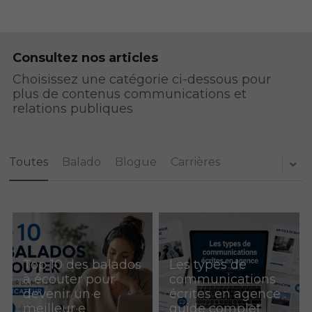
Consultez nos articles
Choisissez une catégorie ci-dessous pour 
plus de contenus communications et 
relations publiques
Toutes
Balado
Blogue
Carrières
Top 10 des balados
Les types de
à écouter pour
communications
devenir un·e
écrites en agence :
meilleur·e
guide complet