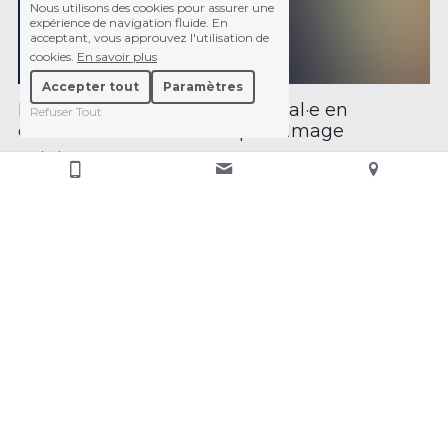
Nous utilisons des cookies pour assurer une
expérience de navigation fluide. En
acceptant, vous approuvez l'utilisation de
cookies.
En savoir plus
Accepter tout
Paramètres
Poste de conseiller·ère principal·e en
Refuser Tout
communication chez Capital-Image
12 juin 2026
Lire plus...