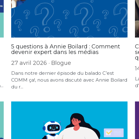
5 questions à Annie Boilard : Comment
C
devenir expert dans les médias
s
q
27 avril 2026
·
Blogue
1
Dans notre dernier épisode du balado C’est
L
COMM ça!, nous avons discuté avec Annie Boilard
..
d
du r...