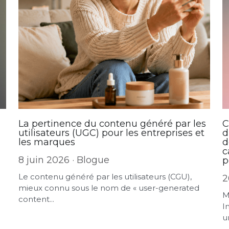
La pertinence du contenu généré par les
C
utilisateurs (UGC) pour les entreprises et
d
les marques
d
c
8 juin 2026
·
Blogue
p
Le contenu généré par les utilisateurs (CGU),
2
mieux connu sous le nom de « user-generated
M
content...
I
un