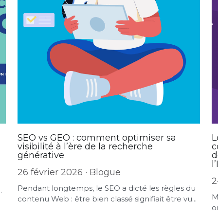
SEO vs GEO : comment optimiser sa
L
visibilité à l’ère de la recherche
c
générative
d
l
26 février 2026
·
Blogue
2
Pendant longtemps, le SEO a dicté les règles du
.
M
contenu Web : être bien classé signifiait être vu...
o