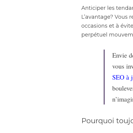
Anticiper les tenda
L’avantage? Vous re
occasions et à évi
perpétuel mouvem
Envie d
vous inv
SEO à j
boulever
n’imagin
Pourquoi toujo