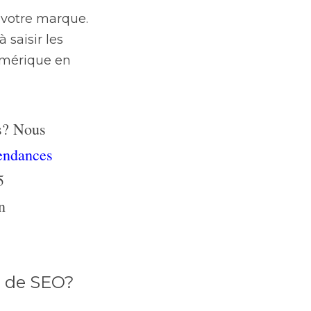
 votre marque. 
saisir les 
mérique en 
s? Nous 
endances 
 
 
e de SEO?