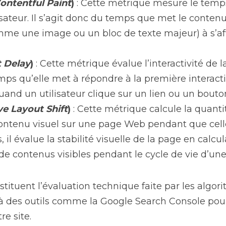
ontentful Paint
)
 : Cette métrique mesure le tem
lisateur. Il s’agit donc du temps que met le contenu
mme une image ou un bloc de texte majeur) à s’aff
t Delay
)
 : Cette métrique évalue l’interactivité de l
ps qu’elle met à répondre à la première interaction
and un utilisateur clique sur un lien ou un bouto
e Layout Shift
)
 : Cette métrique calcule la quan
ontenu visuel sur une page Web pendant que celle-
, il évalue la stabilité visuelle de la page en calc
 contenus visibles pendant le cycle de vie d’une
tituent l’évaluation technique faite par les algor
à des outils comme la Google Search Console pour 
e site.