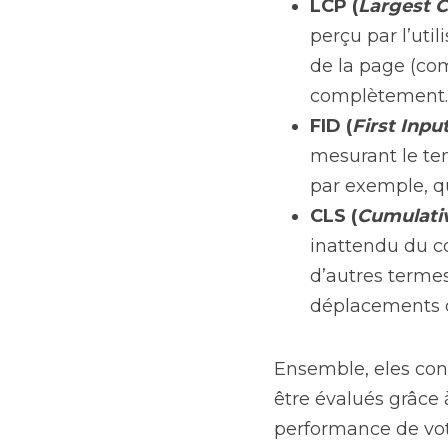
LCP (
Largest C
perçu par l’uti
de la page (co
complètement.
FID (
First Inpu
mesurant le tem
par exemple, qu
CLS (
Cumulativ
inattendu du c
d’autres termes
déplacements de
Ensemble, eles cons
être évalués grâce 
performance de votr