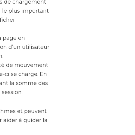
ps de chargement 
 le plus important 
icher 
a page en 
 d’un utilisateur, 
n.
tité de mouvement 
ci se charge. En 
ulant la somme des 
 session.
ithmes et peuvent 
aider à guider la 