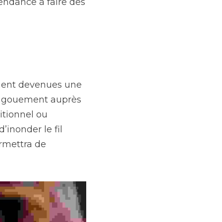
ndance à faire des 
ment devenues une 
engouement auprès 
tionnel ou 
inonder le fil 
rmettra de 