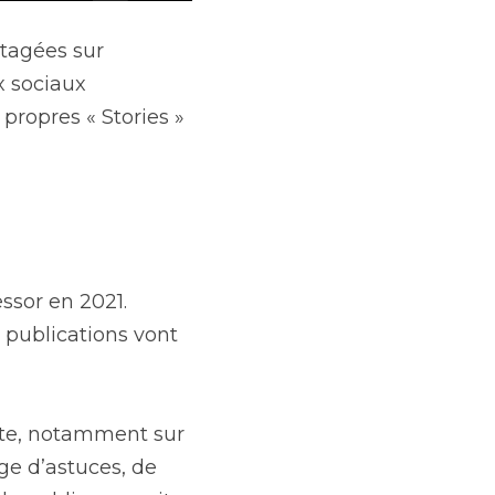
tagées sur 
 sociaux 
ropres « Stories » 
sor en 2021. 
publications vont 
te, notamment sur 
e d’astuces, de 