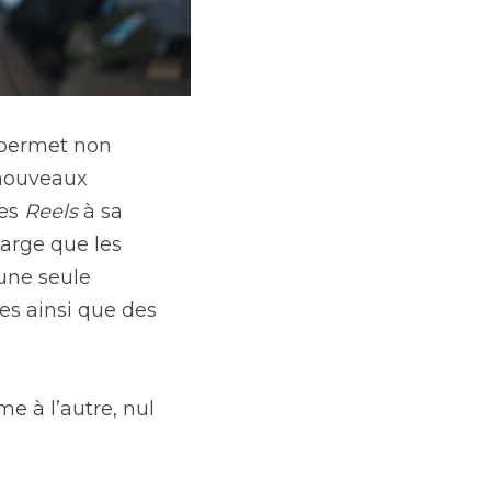
 permet non 
 nouveaux 
es 
Reels
 à sa 
arge que les 
une seule 
s ainsi que des 
 à l’autre, nul 