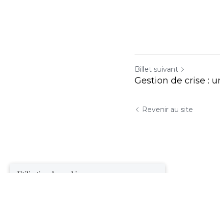
Billet suivant
Gestion de crise :
Utilisation des cookies
Nous utilisons des cookies pour améliorer l'expérience de
Revenir au site
navigation, la sécurité et la collecte de données. En acceptant,
vous consentez à l'utilisation de cookies à des fins
publicitaires et d'analyse. Vous pouvez modifier vos
paramètres de cookies à tout moment.
En savoir plus
Accepter tout
Paramètres
Refuser Tout