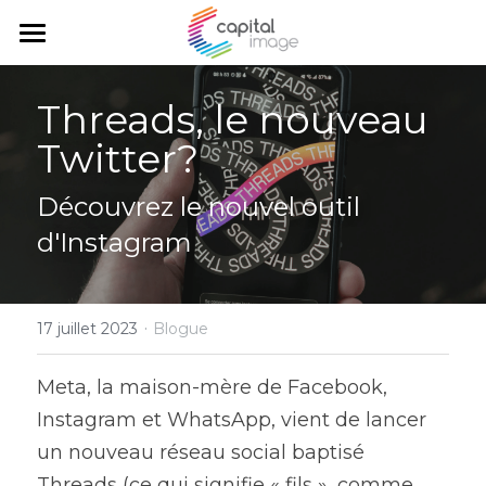
Accueil
Threads, le nouveau 
Services
Twitter?
Réalisations
Planification et gestion
Découvrez le nouvel outil 
Communication corporative
Équipe
d'Instagram
Communication et marketing
Blogue
Relations gouvernementales
·
Balado
17 juillet 2023
Blogue
Rechercher
Meta, la maison-mère de Facebook, 
Instagram et WhatsApp, vient de lancer 
Français
un nouveau réseau social baptisé 
Français
Threads (ce qui signifie « fils », comme 